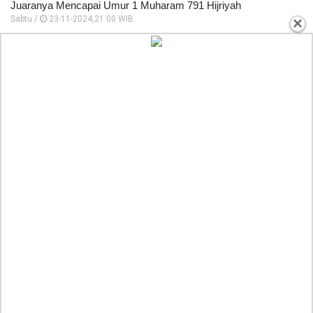
Juaranya Mencapai Umur 1 Muharam 791 Hijriyah
Sabtu /
23-11-2024,21:00 WIB
×
6 Tunjangan dan Daftar Gaji Terbaru PNS yang Diterima pada
1 Desember 2024 dan Golongan 1 Hingga IV
Sabtu /
23-11-2024,20:00 WIB
Pengumuman Hasil SKD CPNS 2024: Apa yang Terjadi Jika
Ada Formasi Kosong?
Sabtu /
23-11-2024,20:00 WIB
Tidak Ada Lagi Tenaga Honorer Setelah 2024, Pemerintah
MenPAN RB dan DPR RI Fokus Pada Pengangkatan PPPK
Sabtu /
23-11-2024,20:00 WIB
Daftar Lengkap Harga Pangan yang Melonjak Tajam dari
Cabai Merah Keriting, Minyak Hingga Beras
Sabtu /
23-11-2024,19:00 WIB
3 Kota Tertua di Jawa Barat yang Sarat Sejarah dan Nilai